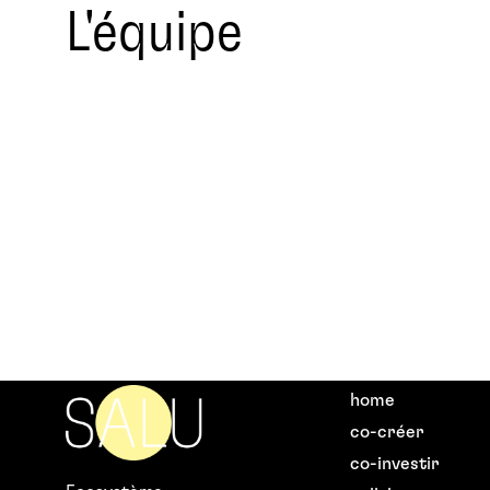
L'équipe
home
co-créer
co-investir