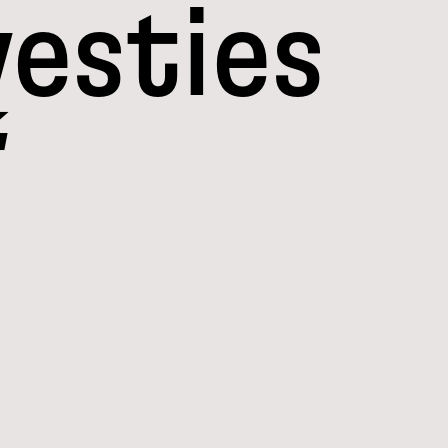
vesties
É