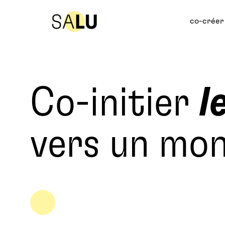
co-créer
Co-initier
l
vers un mo