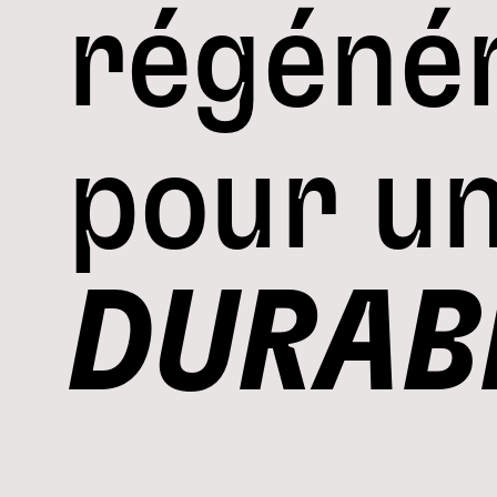
régénér
pour u
DURAB