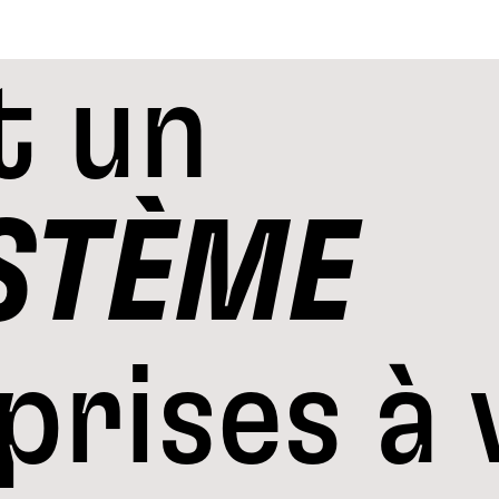
t un
STÈME
prises à 