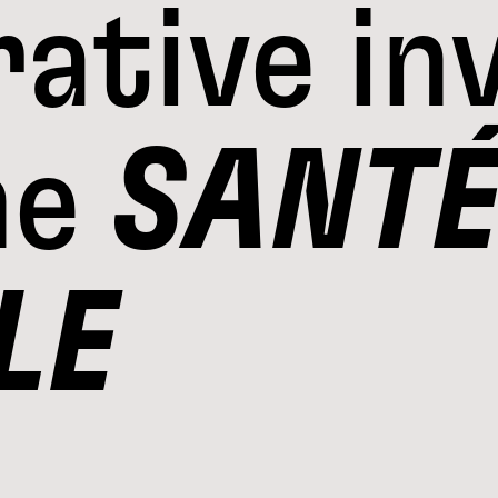
ative in
ne
SANT
LE